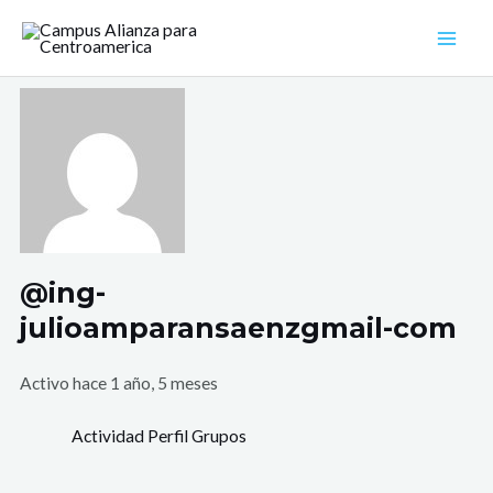
Ir
Mai
al
Men
contenido
@ing-
julioamparansaenzgmail-com
Activo hace 1 año, 5 meses
Actividad
Perfil
Grupos