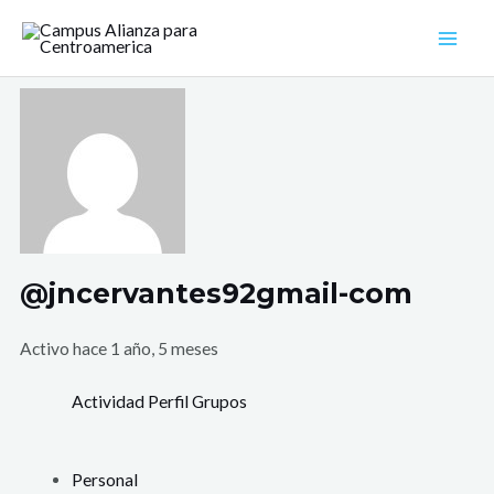
Ir
Mai
al
Men
contenido
@jncervantes92gmail-com
Activo hace 1 año, 5 meses
Actividad
Perfil
Grupos
Personal