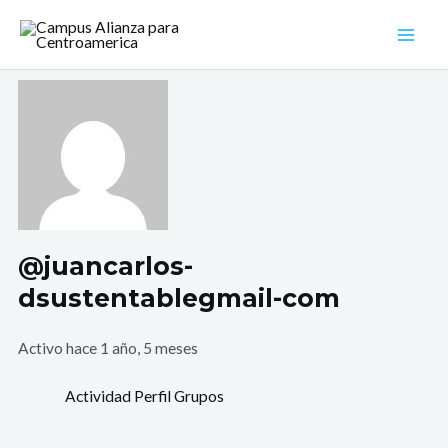
Ir
Mai
al
Men
contenido
@juancarlos-
dsustentablegmail-com
Activo hace 1 año, 5 meses
Actividad
Perfil
Grupos