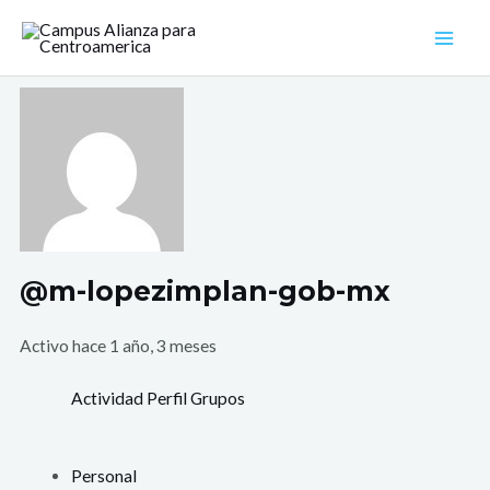
Ir
Mai
al
Men
contenido
@m-lopezimplan-gob-mx
Activo hace 1 año, 3 meses
Actividad
Perfil
Grupos
Personal