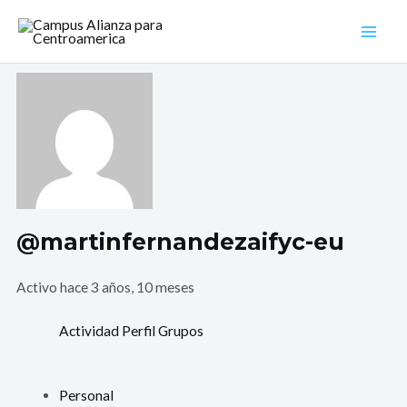
Ir
Mai
al
Men
contenido
@martinfernandezaifyc-eu
Activo hace 3 años, 10 meses
Actividad
Perfil
Grupos
Personal