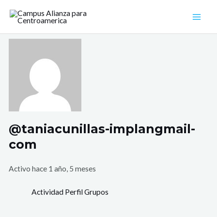
Ir
Mai
al
Men
contenido
@taniacunillas-implangmail-
com
Activo hace 1 año, 5 meses
Actividad
Perfil
Grupos